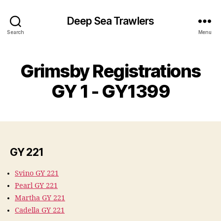
Deep Sea Trawlers
Search
Menu
Grimsby Registrations
GY 1 - GY1399
GY 221
Svino GY 221
Pearl GY 221
Martha GY 221
Cadella GY 221