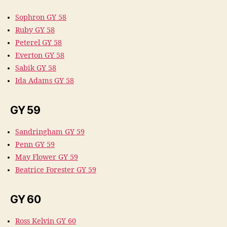
Sophron GY 58
Ruby GY 58
Peterel GY 58
Everton GY 58
Sabik GY 58
Ida Adams GY 58
GY 59
Sandringham GY 59
Penn GY 59
May Flower GY 59
Beatrice Forester GY 59
GY 60
Ross Kelvin GY 60